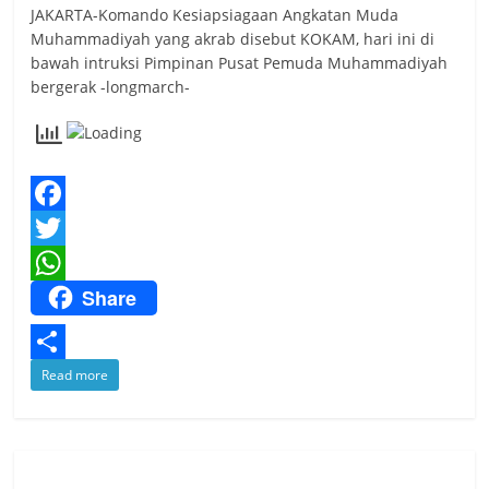
JAKARTA-Komando Kesiapsiagaan Angkatan Muda
Muhammadiyah yang akrab disebut KOKAM, hari ini di
bawah intruksi Pimpinan Pusat Pemuda Muhammadiyah
bergerak -longmarch-
F
a
T
Share
c
w
W
e
i
h
b
t
a
S
Read more
o
t
t
h
o
e
s
a
k
r
A
r