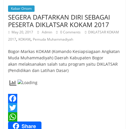
r
p
Kabar Ortom
e
SEGERA DAFTARKAN DIRI SEBAGAI
p
PESERTA DIKLATSAR KOKAM 2017
May 20, 2017
Admin
0 Comments
DIKLATSAR KOKAM
,
,
2017
KOKAM
Pemuda Muhammadiyah
Bogor-Markas KOKAM (Komando Kesiapsiagaan Angkatan
Muda Muhammadiyah) Daerah Kabupaten Bogor
akan melaksanakan salah satu program yaitu DIKLATSAR
(Pendidikan dan Latihan Dasar)
F
a
T
Share
c
w
W