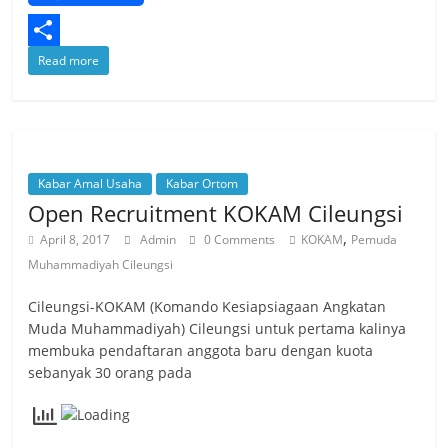
e
i
h
b
t
a
S
Read more
o
t
t
h
o
e
s
a
k
r
A
r
p
Kabar Amal Usaha
Kabar Ortom
e
Open Recruitment KOKAM Cileungsi
p
,
April 8, 2017
Admin
0 Comments
KOKAM
Pemuda
Muhammadiyah Cileungsi
Cileungsi-KOKAM (Komando Kesiapsiagaan Angkatan
Muda Muhammadiyah) Cileungsi untuk pertama kalinya
membuka pendaftaran anggota baru dengan kuota
sebanyak 30 orang pada