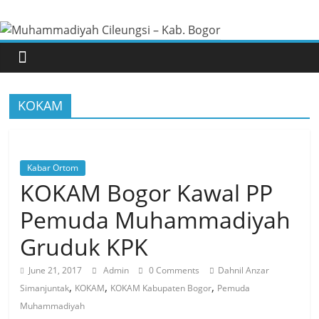
Skip
Muhammadiyah
to
content
Cileungsi
–
KOKAM
Kab.
Bogor
Kabar Ortom
KOKAM Bogor Kawal PP
Situs
Pemuda Muhammadiyah
Resmi
Gruduk KPK
Pimpinan
Cabang
June 21, 2017
Admin
0 Comments
Dahnil Anzar
Muhammadiyah
,
,
,
Simanjuntak
KOKAM
KOKAM Kabupaten Bogor
Pemuda
Cileungsi
Muhammadiyah