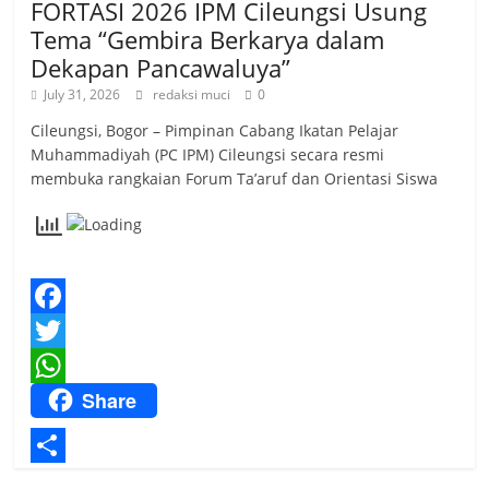
FORTASI 2026 IPM Cileungsi Usung
Tema “Gembira Berkarya dalam
Dekapan Pancawaluya”
July 31, 2026
redaksi muci
0
Cileungsi, Bogor – Pimpinan Cabang Ikatan Pelajar
Muhammadiyah (PC IPM) Cileungsi secara resmi
membuka rangkaian Forum Ta’aruf dan Orientasi Siswa
F
a
T
Share
c
w
W
e
i
h
b
t
a
S