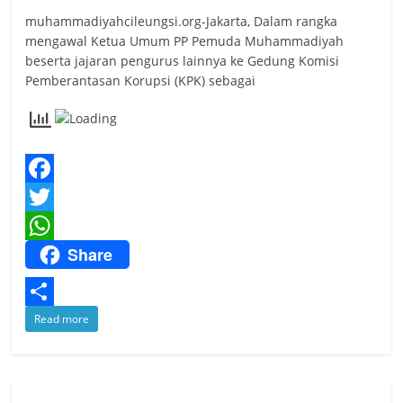
muhammadiyahcileungsi.org-Jakarta, Dalam rangka
mengawal Ketua Umum PP Pemuda Muhammadiyah
beserta jajaran pengurus lainnya ke Gedung Komisi
Pemberantasan Korupsi (KPK) sebagai
F
a
T
Share
c
w
W
e
i
h
b
t
a
S
Read more
o
t
t
h
o
e
s
a
k
r
A