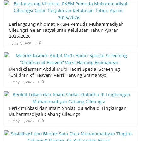
o
t
t
h
o
e
s
a
Berlangsung Khidmat, PKBM Pemuda Muhammadiyah
k
r
A
r
Cileungsi Gelar Tasyakuran Kelulusan Tahun Ajaran
p
2025/2026
e
0
July 6, 2026
p
Mendikdasmen Abdul Mu’ti Hadiri Special Screening
“Children of Heaven” Versi Hanung Bramantyo
0
May 25, 2026
Berikut Lokasi dan Imam Sholat Iduladha di Lingkungan
Muhammadiyah Cabang Cileungsi
0
May 22, 2026