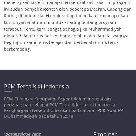
menerapkan sistem manajemen sentralisasi, saat ini program
ini sudah banyak dicontoh oleh beberapa Daerah, Cabang dan
Rating di Indonesia. Hampir setiap bulan kami mendapatkan
kunjungan silaturahim untuk sharing tentang program
tersebut. Tentu kami sangat bahagia jika Muhammadiyah
didaerah lain terus berkembang amal usaha dan dakwahnya.
Begitupun kami terus belajar dan berbenah untuk terus
berkembang.
PCM Terbaik di Indonesia
PCM Cileungsi Kabupaten Bogor telah mendapatkan
penghargaan sebagai PCM Terbaik kedua di Indonesia.
Penghargaan tersebut diberikan pada acara LPCR Awar PP
Muhammadiyah pada tahun 2018
Pimpinan
“
Barangsiapa yang