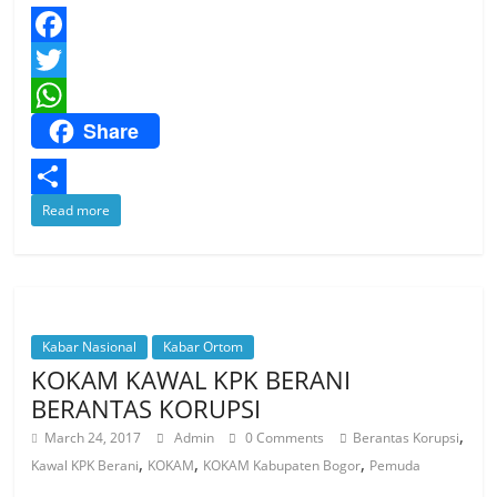
F
a
T
Share
c
w
W
e
i
h
b
t
a
S
Read more
o
t
t
h
o
e
s
a
k
r
A
r
p
Kabar Nasional
Kabar Ortom
e
KOKAM KAWAL KPK BERANI
p
BERANTAS KORUPSI
,
March 24, 2017
Admin
0 Comments
Berantas Korupsi
,
,
,
Kawal KPK Berani
KOKAM
KOKAM Kabupaten Bogor
Pemuda