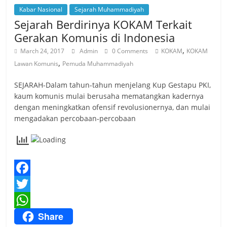
p
Kabar Nasional
Sejarah Muhammadiyah
e
Sejarah Berdirinya KOKAM Terkait
p
Gerakan Komunis di Indonesia
,
March 24, 2017
Admin
0 Comments
KOKAM
KOKAM
,
Lawan Komunis
Pemuda Muhammadiyah
SEJARAH-Dalam tahun-tahun menjelang Kup Gestapu PKI,
kaum komunis mulai berusaha mematangkan kadernya
dengan meningkatkan ofensif revolusionernya, dan mulai
mengadakan percobaan-percobaan
F
a
T
Share
c
w
W