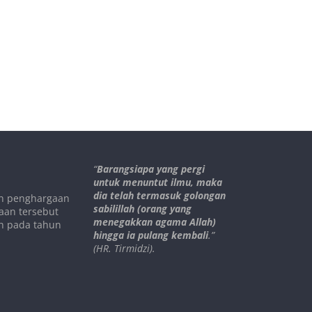
“
Barangsiapa yang pergi
untuk menuntut ilmu, maka
dia telah termasuk golongan
an penghargaan
sabilillah (orang yang
aan tersebut
menegakkan agama Allah)
h pada tahun
hingga ia pulang kembali
.”
(HR. Tirmidzi).