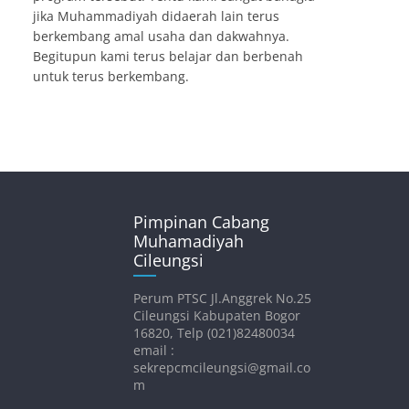
jika Muhammadiyah didaerah lain terus
berkembang amal usaha dan dakwahnya.
Begitupun kami terus belajar dan berbenah
untuk terus berkembang.
Pimpinan Cabang
Muhamadiyah
Cileungsi
Perum PTSC Jl.Anggrek No.25
Cileungsi Kabupaten Bogor
16820, Telp (021)82480034
email :
sekrepcmcileungsi@gmail.co
m