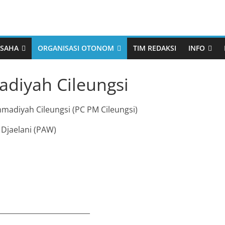
h
USAHA
ORGANISASI OTONOM
TIM REDAKSI
INFO
iyah Cileungsi
adiyah Cileungsi (PC PM Cileungsi)
Kabar Ortom
 Djaelani (PAW)
FORTASI 2026 IPM Cileun
Usung Tema “Gembira
Berkarya dalam Dekapan
Pancawaluya”
yah
eeting LPCRPM
July 31, 2026
redaksi muci
0
aten Bogor
__________________________
mur: Mantapkan