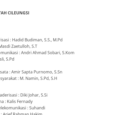
erasi CRM Unggul
5
redaksi muci
0
AH CILEUNGSI
sasi : Hadid Budiman, S.S., M.Pd
asdi Zaetulloh, S.T
omunikasi : Andri Ahmad Sobari, S.Kom
li, S.Pd
d
sata : Amir Sapta Purnomo, S.Sn
arakat : M. Namin, S.Pd, S.H
erisasi : Diki Johar, S.Si
a : Kalis Fernady
elekomunikasi : Suhandi
 : Arief Rahman Hakim