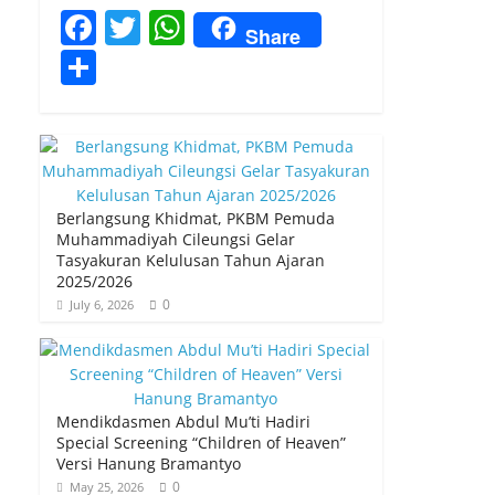
F
T
W
Share
a
w
h
S
c
itt
at
h
e
er
s
ar
b
A
e
o
p
Berlangsung Khidmat, PKBM Pemuda
o
p
Muhammadiyah Cileungsi Gelar
Tasyakuran Kelulusan Tahun Ajaran
k
2025/2026
0
July 6, 2026
Mendikdasmen Abdul Mu’ti Hadiri
Special Screening “Children of Heaven”
Versi Hanung Bramantyo
0
May 25, 2026