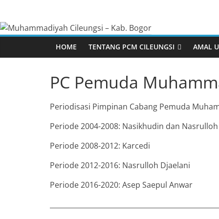
Skip
Muhammadiya
to
content
Cileungsi
HOME
TENTANG PCM CILEUNGSI
AMAL 
–
PC Pemuda Muhammad
Kab.
Periodisasi Pimpinan Cabang Pemuda Muhamm
Bogor
Periode 2004-2008: Nasikhudin dan Nasrulloh
Periode 2008-2012: Karcedi
Situs
Resmi
Periode 2012-2016: Nasrulloh Djaelani
Kabar Muhammadi
Pimpinan
Cabang
Periode 2016-2020: Asep Saepul Anwar
Regional M
Muhammadiyah
PDM Kabup
_________________________________________________
Cileungsi
Wilayah Ti