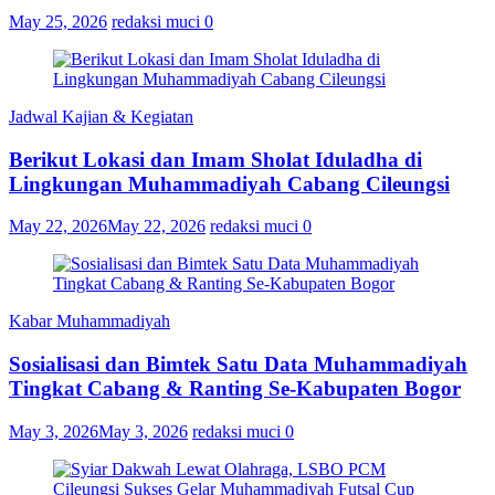
May 25, 2026
redaksi muci
0
Jadwal Kajian & Kegiatan
Berikut Lokasi dan Imam Sholat Iduladha di
Lingkungan Muhammadiyah Cabang Cileungsi
May 22, 2026
May 22, 2026
redaksi muci
0
Kabar Muhammadiyah
Sosialisasi dan Bimtek Satu Data Muhammadiyah
Tingkat Cabang & Ranting Se-Kabupaten Bogor
May 3, 2026
May 3, 2026
redaksi muci
0