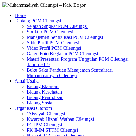
Skip
to
Muhammadiyah
Home
content
Cileungsi
Tentang PCM Cileungsi
–
Sejarah Singkat PCM Cileungsi
Kab.
Struktur PCM Cileungsi
Bogor
Manajemen Sentralisasi PCM Cileungsi
Slide Profil PCM Cileungsi
Video Profil PCM Cileungsi
Situs
Galeri Foto Kegiatan PCM Cileungsi
Resmi
Materi Presentasi Program Unggulan PCM Cileungsi
Pimpinan
Tahun 2019
Cabang
Buku Saku Panduan Manajemen Sentralisasi
Muhammadiyah
Muhammadiyah Cileungsi
Cileungsi
Amal Usaha
Bidang Ekonomi
Bidang Kesehatan
Bidang Pendidikan
Bidang Sosial
Organisasi Otonom
‘Aisyiyah Cileungsi
Kwarcab Hizbul Wathan Cileungsi
PC IPM Cileungsi
PK IMM STTM Cileungsi
Nasyiatul ‘Aisyiyah Cileungsi