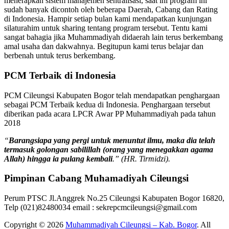
menerapkan sistem manajemen sentralisasi, saat ini program ini
sudah banyak dicontoh oleh beberapa Daerah, Cabang dan Rating
di Indonesia. Hampir setiap bulan kami mendapatkan kunjungan
silaturahim untuk sharing tentang program tersebut. Tentu kami
sangat bahagia jika Muhammadiyah didaerah lain terus berkembang
amal usaha dan dakwahnya. Begitupun kami terus belajar dan
berbenah untuk terus berkembang.
PCM Terbaik di Indonesia
PCM Cileungsi Kabupaten Bogor telah mendapatkan penghargaan
sebagai PCM Terbaik kedua di Indonesia. Penghargaan tersebut
diberikan pada acara LPCR Awar PP Muhammadiyah pada tahun
2018
“
Barangsiapa yang pergi untuk menuntut ilmu, maka dia telah
termasuk golongan sabilillah (orang yang menegakkan agama
Allah) hingga ia pulang kembali
.” (HR. Tirmidzi).
Pimpinan Cabang Muhamadiyah Cileungsi
Perum PTSC Jl.Anggrek No.25 Cileungsi Kabupaten Bogor 16820,
Telp (021)82480034 email : sekrepcmcileungsi@gmail.com
Copyright © 2026
Muhammadiyah Cileungsi – Kab. Bogor
. All