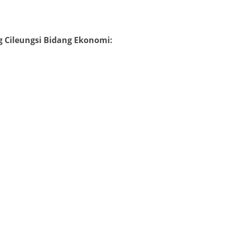
Cileungsi Bidang Ekonomi:
yah
Kabar Ortom
eeting LPCRPM
FORTASI 2026 IPM Cileun
aten Bogor
Usung Tema “Gembira
mur: Mantapkan
Berkarya dalam Dekapan
erasi CRM Unggul
Pancawaluya”
5
redaksi muci
0
July 31, 2026
redaksi muci
0