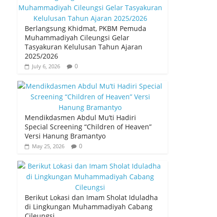
b
A
e
o
p
Berlangsung Khidmat, PKBM Pemuda
o
p
Muhammadiyah Cileungsi Gelar
Tasyakuran Kelulusan Tahun Ajaran
k
2025/2026
0
July 6, 2026
Mendikdasmen Abdul Mu’ti Hadiri
Special Screening “Children of Heaven”
Versi Hanung Bramantyo
0
May 25, 2026
Berikut Lokasi dan Imam Sholat Iduladha
di Lingkungan Muhammadiyah Cabang
Cileungsi