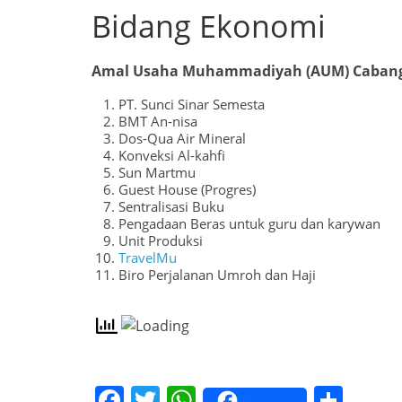
Bidang Ekonomi
Amal Usaha Muhammadiyah (AUM) Cabang 
Kabar Muhammadi
PT. Sunci Sinar Semesta
Regional M
BMT An-nisa
Dos-Qua Air Mineral
PDM Kabup
Konveksi Al-kahfi
Wilayah Ti
Sun Martmu
Arah Aksel
Guest House (Progres)
Sentralisasi Buku
November 25, 202
Pengadaan Beras untuk guru dan karywan
Unit Produksi
TravelMu
Biro Perjalanan Umroh dan Haji
F
T
W
S