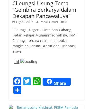
Cileungsi Usung Tema
“Gembira Berkarya dalam
Dekapan Pancawaluya”
July 31, 2026
redaksi muci
0
Cileungsi, Bogor – Pimpinan Cabang
Ikatan Pelajar Muhammadiyah (PC IPM)
Cileungsi secara resmi membuka
rangkaian Forum Ta’aruf dan Orientasi
Siswa
F
T
W
Share
a
w
h
S
c
itt
at
h
e
er
s
ar