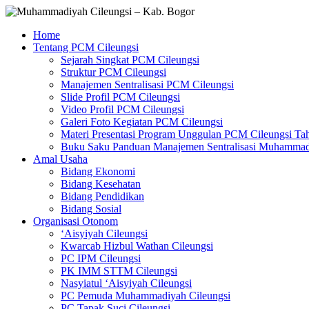
Skip
to
Muhammadiyah
Home
content
Cileungsi
Tentang PCM Cileungsi
–
Sejarah Singkat PCM Cileungsi
Kab.
Struktur PCM Cileungsi
Bogor
Manajemen Sentralisasi PCM Cileungsi
Slide Profil PCM Cileungsi
Video Profil PCM Cileungsi
Situs
Galeri Foto Kegiatan PCM Cileungsi
Resmi
Materi Presentasi Program Unggulan PCM Cileungsi Ta
Pimpinan
Buku Saku Panduan Manajemen Sentralisasi Muhammad
Cabang
Amal Usaha
Muhammadiyah
Bidang Ekonomi
Cileungsi
Bidang Kesehatan
Bidang Pendidikan
Bidang Sosial
Organisasi Otonom
‘Aisyiyah Cileungsi
Kwarcab Hizbul Wathan Cileungsi
PC IPM Cileungsi
PK IMM STTM Cileungsi
Nasyiatul ‘Aisyiyah Cileungsi
PC Pemuda Muhammadiyah Cileungsi
PC Tapak Suci Cileungsi