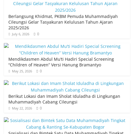
e
er
s
e
b
A
Berlangsung Khidmat, PKBM Pemuda Muhammadiyah
o
p
Cileungsi Gelar Tasyakuran Kelulusan Tahun Ajaran
2025/2026
o
p
0
July 6, 2026
k
Mendikdasmen Abdul Mu’ti Hadiri Special Screening
“Children of Heaven” Versi Hanung Bramantyo
0
May 25, 2026
Berikut Lokasi dan Imam Sholat Iduladha di Lingkungan
Muhammadiyah Cabang Cileungsi
0
May 22, 2026
Sosialisasi dan Bimtek Satu Data Muhammadiyah Tingkat