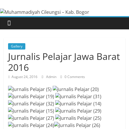
Skip
Muhammadiyah
to
content
Cileungsi
–
Gallery
Kab.
Jurnalis Pelajar Jawa Barat
2016
Bogor
August 24, 2016
Admin
0 Comments
Situs
Resmi
Pimpinan
Cabang
Muhammadiyah
Cileungsi