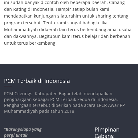
ini sudah banyak dicontoh oleh beberapa Daerah, Cabang
dan Rating di Indonesia. Hampir setiap bulan kami
mendapatkan kunjungan silaturahim untuk sharing tentang
program tersebut. Tentu kami sangat bahagia jika
Muhammadiyah didaerah lain terus berkembang amal usaha
dan dakwahnya. Begitupun kami terus belajar dan berbenah
untuk terus berkembang.
PCM Terbaik di Indonesia
PCM Cileungsi Kabupaten Bogor telah mendapatkan
penghargaan sebagai PCM Terbaik kedua di Indonesia.
Penghargaan tersebut diberikan pada acara LPCR Awar PP
Muhammadiyah pada tahun 2018
Pimpinan
“
Barangsiapa yang
pergi untuk
Cabang