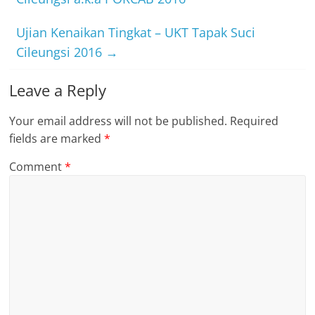
o
p
o
p
Ujian Kenaikan Tingkat – UKT Tapak Suci
k
Cileungsi 2016
→
Leave a Reply
Your email address will not be published.
Required
fields are marked
*
Comment
*