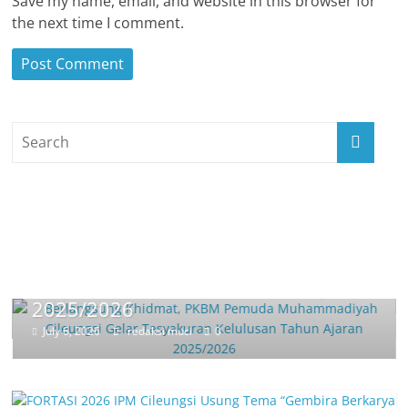
Save my name, email, and website in this browser for
the next time I comment.
Kabar Amal Usaha
Kabar Ortom
Berlangsung Khidmat, PKBM Pemuda
Muhammadiyah Cileungsi Gelar
Tasyakuran Kelulusan Tahun Ajaran
2025/2026
July 6, 2026
redaksi muci
0