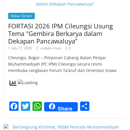
Kabar Ortom
FORTASI 2026 IPM Cileungsi Usung
Tema “Gembira Berkarya dalam
Dekapan Pancawaluya”
July 31, 2026
redaksi muci
0
Cileungsi, Bogor – Pimpinan Cabang Ikatan Pelajar
Muhammadiyah (PC IPM) Cileungsi secara resmi
membuka rangkaian Forum Ta’aruf dan Orientasi Siswa
F
T
W
S
Share
a
w
h
h
c
itt
at
ar