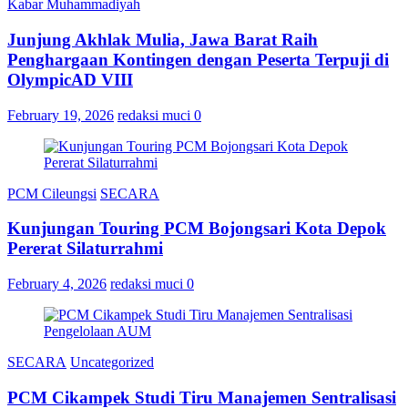
Kabar Muhammadiyah
Junjung Akhlak Mulia, Jawa Barat Raih
Penghargaan Kontingen dengan Peserta Terpuji di
OlympicAD VIII
February 19, 2026
redaksi muci
0
PCM Cileungsi
SECARA
Kunjungan Touring PCM Bojongsari Kota Depok
Pererat Silaturrahmi
February 4, 2026
redaksi muci
0
SECARA
Uncategorized
PCM Cikampek Studi Tiru Manajemen Sentralisasi