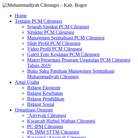
Skip
to
Muhammadiyah
Home
content
Cileungsi
Tentang PCM Cileungsi
–
Sejarah Singkat PCM Cileungsi
Kab.
Struktur PCM Cileungsi
Bogor
Manajemen Sentralisasi PCM Cileungsi
Slide Profil PCM Cileungsi
Video Profil PCM Cileungsi
Situs
Galeri Foto Kegiatan PCM Cileungsi
Resmi
Materi Presentasi Program Unggulan PCM Cileungsi
Pimpinan
Tahun 2019
Cabang
Buku Saku Panduan Manajemen Sentralisasi
Muhammadiyah
Muhammadiyah Cileungsi
Cileungsi
Amal Usaha
Bidang Ekonomi
Bidang Kesehatan
Bidang Pendidikan
Bidang Sosial
Organisasi Otonom
‘Aisyiyah Cileungsi
Kwarcab Hizbul Wathan Cileungsi
PC IPM Cileungsi
PK IMM STTM Cileungsi
Nasyiatul ‘Aisyiyah Cileungsi