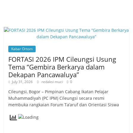
o
p
k
Kabar Ortom
FORTASI 2026 IPM Cileungsi Usung
Tema “Gembira Berkarya dalam
Dekapan Pancawaluya”
July 31, 2026
redaksi muci
0
Cileungsi, Bogor – Pimpinan Cabang Ikatan Pelajar
Muhammadiyah (PC IPM) Cileungsi secara resmi
membuka rangkaian Forum Ta’aruf dan Orientasi Siswa