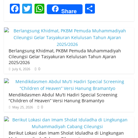
F
T
W
S
Share
a
w
h
h
c
itt
at
ar
e
er
s
e
b
A
Berlangsung Khidmat, PKBM Pemuda Muhammadiyah
o
p
Cileungsi Gelar Tasyakuran Kelulusan Tahun Ajaran
2025/2026
o
p
0
July 6, 2026
k
Mendikdasmen Abdul Mu’ti Hadiri Special Screening
“Children of Heaven” Versi Hanung Bramantyo
0
May 25, 2026
Berikut Lokasi dan Imam Sholat Iduladha di Lingkungan