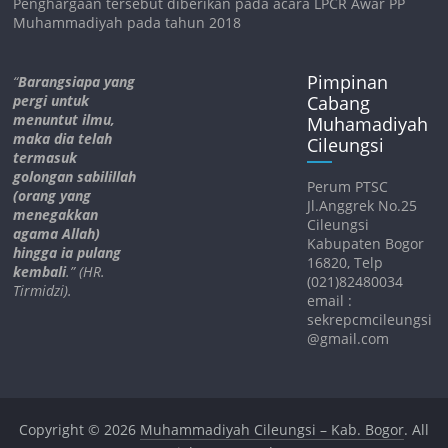
Penghargaan tersebut diberikan pada acara LPCR Awar PP
Muhammadiyah pada tahun 2018
Pimpinan
“
Barangsiapa yang
pergi untuk
Cabang
menuntut ilmu,
Muhamadiyah
maka dia telah
Cileungsi
termasuk
golongan sabilillah
Perum PTSC
(orang yang
Jl.Anggrek No.25
menegakkan
Cileungsi
agama Allah)
Kabupaten Bogor
hingga ia pulang
16820, Telp
kembali
.” (HR.
(021)82480034
Tirmidzi).
email :
sekrepcmcileungsi
@gmail.com
Copyright © 2026
Muhammadiyah Cileungsi – Kab. Bogor
. All