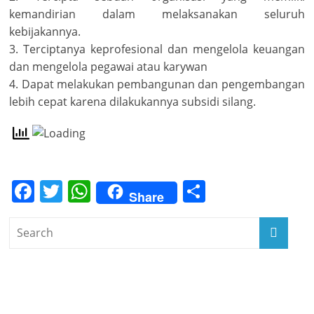
kemandirian dalam melaksanakan seluruh
kebijakannya.
3. Terciptanya keprofesional dan mengelola keuangan
dan mengelola pegawai atau karywan
4. Dapat melakukan pembangunan dan pengembangan
lebih cepat karena dilakukannya subsidi silang.
F
T
W
S
Share
a
w
h
h
c
itt
at
ar
e
er
s
e
b
A
o
p