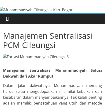
Skip
Muhammadiyah
to
content
Cileungsi
–
Manajemen Sentralisasi
PCM Cileungsi
Kab.
Bogor
Situs
Manajemen Sentralisasi Muhammadiyah Solusi
Resmi
Dakwah dari Akar Rumput
Pimpinan
Dalam jalan dakwahnya, Muhammadiyah memang
Cabang
harus selau mengedepankan nilai-nilai kebaikan dan
Muhammadiyah
kesabaran dalam menyampaikannya. Tak kalah penting
Cileungsi
adalah memiliki pengetahuan yang utuh dan metode